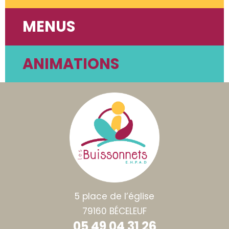
MENUS
ANIMATIONS
5 place de l’église
79160 BÉCELEUF
05 49 04 31 26